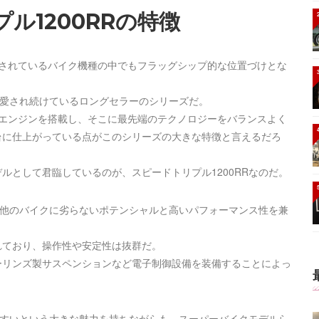
プル1200RRの特徴
ナップされているバイク機種の中でもフラッグシップ的な位置づけとな
以上愛され続けているロングセラーのシリーズだ。
プルエンジンを搭載し、そこに最先端のテクノロジーをバランスよく
台に仕上がっている点がこのシリーズの大きな特徴と言えるだろ
ルとして君臨しているのが、スピードトリプル1200RRなのだ。
でも他のバイクに劣らないポテンシャルと高いパフォーマンス性を兼
れており、操作性や安定性は抜群だ。
ーリンズ製サスペンションなど電子制御設備を装備することによっ
いやすいという大きな魅力を持ちながらも、スーパーバイクモデルら